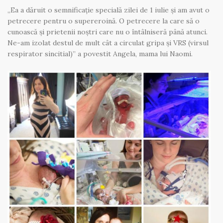
„Ea a dăruit o semnificație specială zilei de 1 iulie și am avut o
petrecere pentru o supereroină. O petrecere la care să o
cunoască și prietenii noștri care nu o întâlniseră până atunci.
Ne-am izolat destul de mult cât a circulat gripa și VRS (virsul
respirator sincitial)” a povestit Angela, mama lui Naomi.