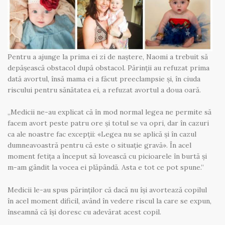
Pentru a ajunge la prima ei zi de naștere, Naomi a trebuit să
depășească obstacol după obstacol. Părinții au refuzat prima
dată avortul, însă mama ei a făcut preeclampsie și, în ciuda
riscului pentru sănătatea ei, a refuzat avortul a doua oară.
„Medicii ne-au explicat că în mod normal legea ne permite să
facem avort peste patru ore și totul se va opri, dar în cazuri
ca ale noastre fac excepții: «Legea nu se aplică și în cazul
dumneavoastră pentru că este o situație gravă». În acel
moment fetița a început să lovească cu picioarele în burtă și
m-am gândit la vocea ei plăpândă. Asta e tot ce pot spune.”
Medicii le-au spus părinților că dacă nu își avortează copilul
în acel moment dificil, având în vedere riscul la care se expun,
înseamnă că își doresc cu adevărat acest copil.