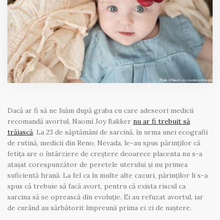
Dacă ar fi să ne luăm după graba cu care adeseori medicii
recomandă avortul, Naomi Joy Bakker
nu ar fi trebuit să
trăiască
. La 23 de săptămâni de sarcină, în urma unei ecografii
de rutină, medicii din Reno, Nevada, le-au spus părinților că
fetița are o întârziere de creștere deoarece placenta nu s-a
atașat corespunzător de peretele uterului și nu primea
suficientă hrană. La fel ca în multe alte cazuri, părinților li s-a
spus că trebuie să facă avort, pentru că exista riscul ca
sarcina să se oprească din evoluție. Ei au refuzat avortul, iar
de curând au sărbătorit împreună prima ei zi de naștere.