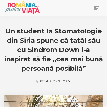
PRIMA PAGINĂ
BLOG
Un student la Stomatologie
DONEAZĂ
din Siria spune că tatăl său
EVENIMENTE
REVISTA PENTRU VIAȚĂ
cu Sindrom Down l-a
inspirat să fie „cea mai bună
SEARCH
persoană posibilă”
by
ROMANIA PENTRU VIATA