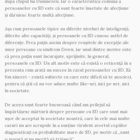
după chipul lui Dumnezeu. Iar o caracteristică comună a
persoanelor cu SD este că sunt foarte însetate de afecțiune
și dăruiesc foarte multă afecțiune.
Așa cum persoanele tipice au diferite niveluri de inteligență,
diferite alte capacități, și persoanele cu SD cunosc astfel de
diferențe. Prea puțin auzim despre reușitele de excepție ale
unor persoane cu sindrom Down, iar unul dintre motive este
că prea puțin sunt încurajate, sprijinite, în general,
persoanele cu SD. Un alt motiv este că există o reticență în a
prezenta cum arată un succes în cazul persoanelor cu SD. Să
fim sinceri – există subiecte cu care este dificil să te asociezi,
pentru că știi că nu vor aduce multe like-uri, nici pe net, nici
în societate.
De aceea sunt foarte bucuroasă când am prilejul să
împărtășesc mărturii despre persoane cu SD care sunt mai
ușor de acceptat în societate noastră, care în cele mai multe
cazuri nu are scrupule în a susține virulent avortul copiilor
diagnosticați cu probabilitate mare de SD, pe motiv că „sunt
o povară și nu merită să trăiască”.