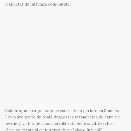
respectat de întreaga comunitate.
Sadder spune că „un copil crescut de un părinte cu Sindrom
Down are parte de toată dragostea și tandrețea de care are
nevoie și va fi o persoană echilibrată emoțional, deschisă
către societate și cu puterea de a răzbate în viață”.