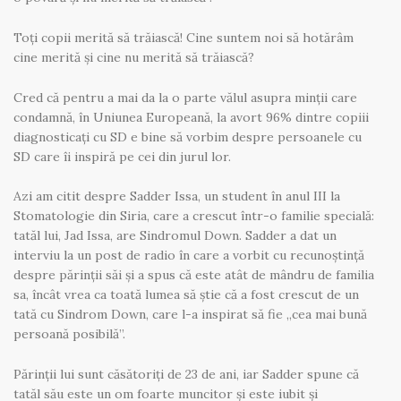
Toți copii merită să trăiască! Cine suntem noi să hotărâm
cine merită și cine nu merită să trăiască?
Cred că pentru a mai da la o parte vălul asupra minții care
condamnă, în Uniunea Europeană, la avort 96% dintre copiii
diagnosticați cu SD e bine să vorbim despre persoanele cu
SD care îi inspiră pe cei din jurul lor.
Azi am citit despre Sadder Issa, un student în anul III la
Stomatologie din Siria, care a crescut într-o familie specială:
tatăl lui, Jad Issa, are Sindromul Down. Sadder a dat un
interviu la un post de radio în care a vorbit cu recunoștință
despre părinții săi și a spus că este atât de mândru de familia
sa, încât vrea ca toată lumea să știe că a fost crescut de un
tată cu Sindrom Down, care l-a inspirat să fie „cea mai bună
persoană posibilă”.
Părinții lui sunt căsătoriți de 23 de ani, iar Sadder spune că
tatăl său este un om foarte muncitor și este iubit și