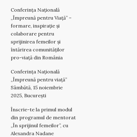
Conferința Națională
„Împreună pentru Viață” –
formare, inspirație și
colaborare pentru
sprijinirea femeilor și
întărirea comunităților
pro-viață din România
Conferința Națională
„Împreună pentru viață”
Sâmbătă, 15 noiembrie
2025, București
Înscrie-te la primul modul
din programul de mentorat
„În sprijinul femeilor”, cu
Alexandra Nadane