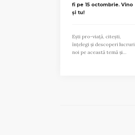
fi pe 15 octombrie. Vino
și tu!
Ești pro-viață, citești,
înțelegi și descoperi lucruri
noi pe această temă și…