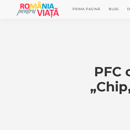
PRIMA PAGINĂ
BLOG
D
PFC o
„Chip,