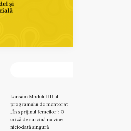
CAUTĂ
Caută
Lansăm Modulul III al
programului de mentorat
„În sprijinul femeilor”: O
criză de sarcină nu vine
niciodată singură