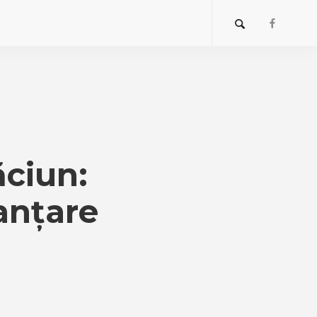
ăciun:
tanțare