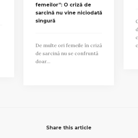
femeilor”: O criză de
sarcină nu vine niciodată
singură
C
d
c
De multe ori femeile în criză
de sarcină nu se confruntă
doar…
Share this article