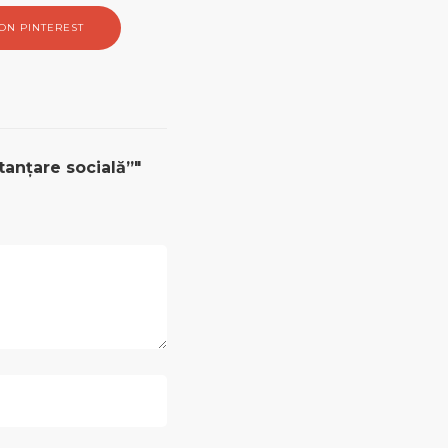
ON PINTEREST
tanțare socială”"