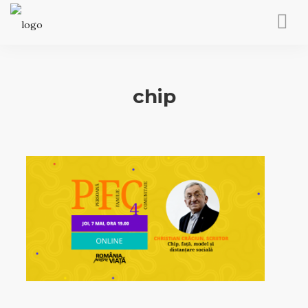
PRIMA PAGINĂ
BLOG
chip
DONEAZĂ
EVENIMENTE
REVISTA PENTRU VIAȚĂ
SEARCH