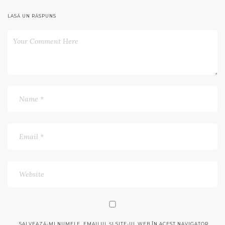
LASĂ UN RĂSPUNS
SALVEAZĂ-MI NUMELE, EMAILUL ȘI SITE-UL WEB ÎN ACEST NAVIGATOR