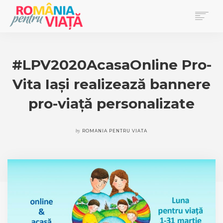
PRIMA PAGINĂ
BLOG
#LPV2020AcasaOnline Pro-
DONEAZĂ
Vita Iași realizează bannere
EVENIMENTE
REVISTA PENTRU VIAȚĂ
pro-viață personalizate
SEARCH
by
ROMANIA PENTRU VIATA