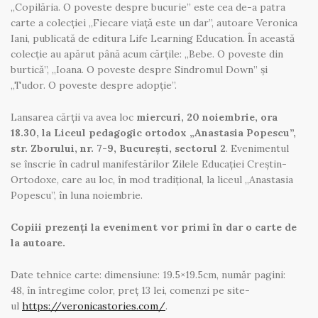
„Copilăria. O poveste despre bucurie” este cea de-a patra
carte a colecției „Fiecare viață este un dar”, autoare Veronica
Iani, publicată de editura Life Learning Education. În această
colecție au apărut până acum cărțile: „Bebe. O poveste din
burtică”, „Ioana. O poveste despre Sindromul Down” și
„Tudor. O poveste despre adopție”.
Lansarea cărții va avea loc
miercuri, 20 noiembrie, ora
18.30, la Liceul pedagogic ortodox „Anastasia Popescu”,
str. Zborului, nr. 7-9, București, sectorul 2
. Evenimentul
se înscrie în cadrul manifestărilor Zilele Educației Creștin-
Ortodoxe, care au loc, în mod tradițional, la liceul „Anastasia
Popescu”, în luna noiembrie.
Copiii prezenți la eveniment vor primi în dar o carte de
la autoare.
Date tehnice carte: dimensiune: 19.5×19.5cm, număr pagini:
48, în întregime color, preț 13 lei, comenzi pe site-
ul
https://veronicastories.com/
.