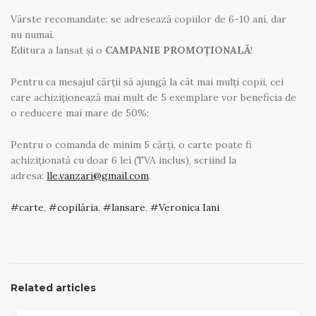
Vârste recomandate: se adresează copiilor de 6-10 ani, dar
nu numai.
Editura a lansat și o
CAMPANIE PROMOŢIONALĂ
!
Pentru ca mesajul cărţii să ajungă la cât mai mulţi copii, cei
care achiziționează mai mult de 5 exemplare vor beneficia de
o reducere mai mare de 50%:
Pentru o comanda de minim 5 cărți, o carte poate fi
achiziționată cu doar 6 lei (TVA inclus), scriind la
adresa:
lle.vanzari@gmail.com
.
carte
,
copilăria
,
lansare
,
Veronica Iani
Related articles