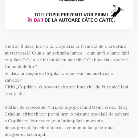
Cum ar fi dacă, într-o zi, Copilăria ar fi furată de o creatură
misterioasă? Cum s-ar schimba lumea – cum ar fi o lume fără
copilărie? Ce s-ar întâmpla cu jucăriile? Cu bucuria copiilor?
Cu familiile lor?
Și, dacă ar dispărea Copilăria, cine s-ar încumeta să o
salveze?
Citiți „Copilăria. O poveste despre bucurie” de Veronică Iani
și veți afla!
Alături de crocodilul Yuri, de hipopotamul Gyuri și de… Moș
Crăciun, cititorii vor porni într-o misiune specială de salvare
a Copilăriei. Vor trece prin întâmplări amuzante,
descoperind, în cele din urmă, ce minuni fac prietenia,
dragostea și curajul.