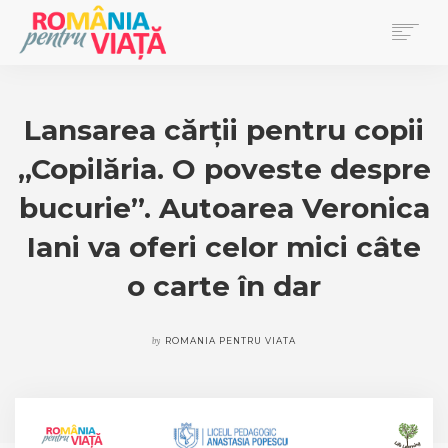
PRIMA PAGINĂ
BLOG
Lansarea cărții pentru copii
DONEAZĂ
„Copilăria. O poveste despre
EVENIMENTE
REVISTA PENTRU VIAȚĂ
bucurie”. Autoarea Veronica
Iani va oferi celor mici câte
SEARCH
o carte în dar
by
ROMANIA PENTRU VIATA