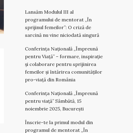
Lansăm Modulul III al
programului de mentorat „În
sprijinul femeilor”: O criză de
sarcină nu vine niciodată singură
Conferința Națională „Împreună
pentru Viață” – formare, inspirație
și colaborare pentru sprijinirea
femeilor și întărirea comunităților
pro-viață din România
Conferința Națională „Împreună
pentru viață” Sâmbătă, 15
noiembrie 2025, București
Înscrie-te la primul modul din
programul de mentorat „În