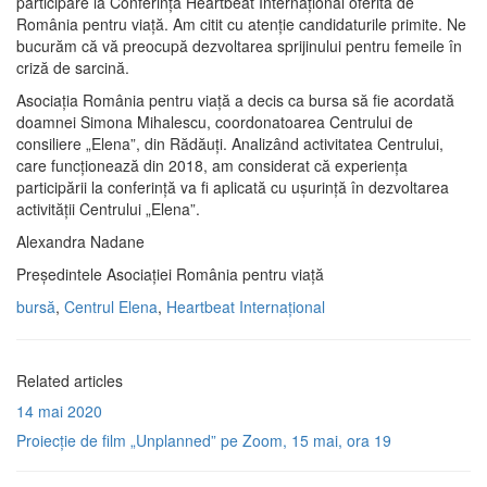
participare la Conferința Heartbeat Internațional oferită de
România pentru viață. Am citit cu atenție candidaturile primite. Ne
bucurăm că vă preocupă dezvoltarea sprijinului pentru femeile în
criză de sarcină.
Asociația România pentru viață a decis ca bursa să fie acordată
doamnei Simona Mihalescu, coordonatoarea Centrului de
consiliere „Elena”, din Rădăuți. Analizând activitatea Centrului,
care funcționează din 2018, am considerat că experiența
participării la conferință va fi aplicată cu ușurință în dezvoltarea
activității Centrului „Elena”.
Alexandra Nadane
Președintele Asociației România pentru viață
bursă
,
Centrul Elena
,
Heartbeat Internațional
Related articles
14 mai 2020
Proiecție de film „Unplanned” pe Zoom, 15 mai, ora 19