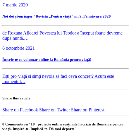
7 martie 2020
Noi doi și-un înger / Revista „Pentru viață” nr. 9, Primăvara 2020
de Roxana Afloarei Povestea lui Teodor a început foarte devreme
după nuntă.…
6 octombrie 2021
Înscrie-te ca voluntar online la România pentru viață!
Ești pro-viață și simți nevoia să faci ceva concret? Acum este
momentul…
Share this article
Share on Facebook
Share on Twitter
Share on Pinterest
0 Comments on "10+ proiecte online susținute în criză de România pentru
viață. Inspiră-te. Implică-te. Dă mai departe"