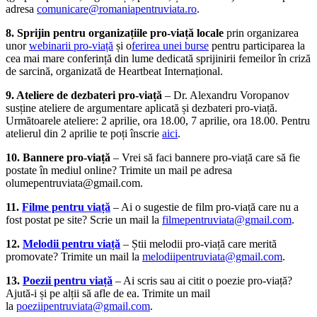
adresa
comunicare@romaniapentruviata.ro
.
8. Sprijin pentru organizațiile pro-viață locale
prin organizarea
unor
webinarii pro-viață
și o
ferirea unei burse
pentru participarea la
cea mai mare conferință din lume dedicată sprijinirii femeilor în criză
de sarcină, organizată de Heartbeat Internațional.
9. Ateliere de dezbateri pro-viață
– Dr. Alexandru Voropanov
susține ateliere de argumentare aplicată și dezbateri pro-viață.
Următoarele ateliere: 2 aprilie, ora 18.00, 7 aprilie, ora 18.00. Pentru
atelierul din 2 aprilie te poți înscrie
aici
.
10. Bannere pro-viață
– Vrei să faci bannere pro-viață care să fie
postate în mediul online? Trimite un mail pe adresa
olumepentruviata@gmail.com.
11.
Filme pentru viață
– Ai o sugestie de film pro-viață care nu a
fost postat pe site? Scrie un mail la
filmepentruviata@gmail.com
.
12.
Melodii pentru viață
– Știi melodii pro-viață care merită
promovate? Trimite un mail la
melodiipentruviata@gmail.com
.
13.
Poezii pentru viață
– Ai scris sau ai citit o poezie pro-viață?
Ajută-i și pe alții să afle de ea. Trimite un mail
la
poeziipentruviata@gmail.com
.