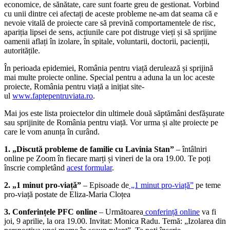
economice, de sănătate, care sunt foarte greu de gestionat. Vorbind
cu unii dintre cei afectați de aceste probleme ne-am dat seama că e
nevoie vitală de proiecte care să prevină comportamentele de risc,
apariția lipsei de sens, acțiunile care pot distruge vieți și să sprijine
oamenii aflați în izolare, în spitale, voluntarii, doctorii, pacienții,
autoritățile.
În perioada epidemiei, România pentru viață derulează și sprijină
mai multe proiecte online. Special pentru a aduna la un loc aceste
proiecte, România pentru viață a inițiat site-
ul
www.faptepentruviata.ro
.
Mai jos este lista proiectelor din ultimele două săptămâni desfășurate
sau sprijinite de România pentru viață. Vor urma și alte proiecte pe
care le vom anunța în curând.
1. „Discută probleme de familie cu Lavinia Stan”
– întâlniri
online pe Zoom în fiecare marți și vineri de la ora 19.00. Te poți
înscrie completând
acest formular
.
2. „1 minut pro-viață”
– Episoade de
„1 minut pro-viață”
pe teme
pro-viață postate de Eliza-Maria Cloțea
3. Conferințele PFC online
– Următoarea
conferință online
va fi
joi, 9 aprilie, la ora 19.00. Invitat: Monica Radu. Temă: „Izolarea din