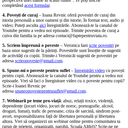
perspectiva unei mame în scaun rulant”. Te poți înscrie
completând
acest formular
.
4. Povești de curaj
– Ioana Revnic oferă povestiri de curaj din
istoria personală a unor oameni și din istorie, în format text, audio și
video; Puteți asculta
aici
înregistrările. Abonează-te la canalul de
Youtube pentru a vedea noi episoade. Trimite povestea de curaj a
cuiva din familia ta pe adresa contact@faptepentruviata.ro.
5. Scriem împreună o poveste
– Veronica Iani
scrie povestiri
pe
baza unor sugestii de la părinți. Povestirile sunt însoțite de sugestii
de activități cu copiii. Trimite-i Veronicăi sugestii de povestiri pe
adresa
scrieopoveste@gmail.com
.
6. Spune-mi o poveste pentru suflet
–
înregistrări video
cu povești
pentru copii. Abonează-te la canalul de Youtube pentru a vedea noi
episoade. Vrei să faci o înregistrare video cu o poveste pentru copii?
Scrie-i Ioanei Revnic pe
adresa
spuneopovestepentrusuflet@gmail.com
.
7.
Webinarii pe teme pro-viață
: abuz, relații toxice, violență,
dependențe (jocuri video, jocuri de noroc, pornografie, alcool,
droguri, fumat), trafic de persoane, criza de sarcină, sindrom post-
avort, responsabilizarea față de libertatea personală și libertatea
altora. Vrei să organizezi un webinar online pentru comunitatea ta
(grup de prieteni, organizații, parohii, Școala Altfel)? Scrie-ne pe