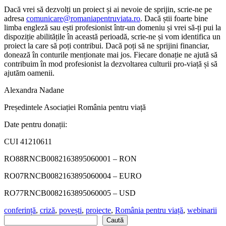
Dacă vrei să dezvolți un proiect și ai nevoie de sprijin, scrie-ne pe
adresa
comunicare@romaniapentruviata.ro
. Dacă știi foarte bine
limba engleză sau ești profesionist într-un domeniu și vrei să-ți pui la
dispoziție abilitățile în această perioadă, scrie-ne și vom identifica un
proiect la care să poți contribui. Dacă poți să ne sprijini financiar,
donează în conturile menționate mai jos. Fiecare donație ne ajută să
contribuim în mod profesionist la dezvoltarea culturii pro-viață și să
ajutăm oamenii.
Alexandra Nadane
Președintele Asociației România pentru viață
Date pentru donații:
CUI 41210611
RO88RNCB0082163895060001 – RON
RO07RNCB0082163895060004 – EURO
RO77RNCB0082163895060005 – USD
conferință
,
criză
,
povești
,
proiecte
,
România pentru viață
,
webinarii
Caută
Caută