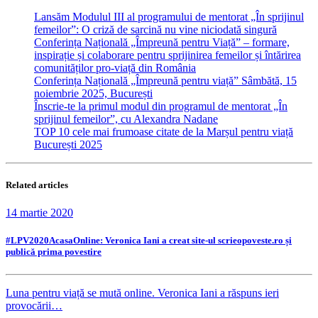
Lansăm Modulul III al programului de mentorat „În sprijinul
femeilor”: O criză de sarcină nu vine niciodată singură
Conferința Națională „Împreună pentru Viață” – formare,
inspirație și colaborare pentru sprijinirea femeilor și întărirea
comunităților pro-viață din România
Conferința Națională „Împreună pentru viață” Sâmbătă, 15
noiembrie 2025, București
Înscrie-te la primul modul din programul de mentorat „În
sprijinul femeilor”, cu Alexandra Nadane
TOP 10 cele mai frumoase citate de la Marșul pentru viață
București 2025
Related articles
14 martie 2020
#LPV2020AcasaOnline: Veronica Iani a creat site-ul scrieopoveste.ro și
publică prima povestire
Luna pentru viață se mută online. Veronica Iani a răspuns ieri
provocării…