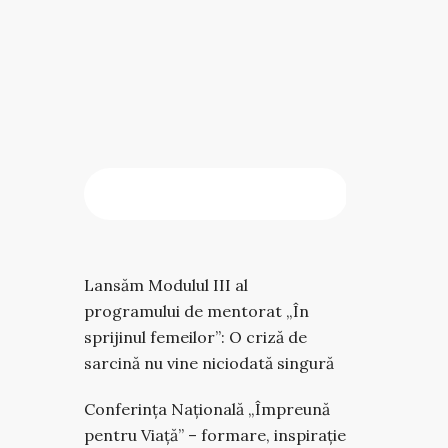
CAUTĂ
Caută
Lansăm Modulul III al
programului de mentorat „În
sprijinul femeilor”: O criză de
sarcină nu vine niciodată singură
Conferința Națională „Împreună
pentru Viață” – formare, inspirație