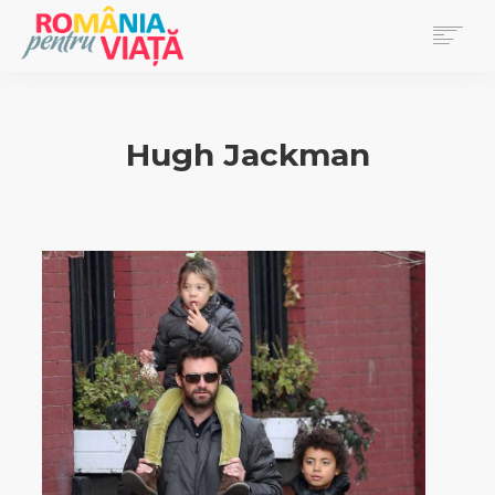
PRIMA PAGINĂ
BLOG
Hugh Jackman
DONEAZĂ
EVENIMENTE
REVISTA PENTRU VIAȚĂ
SEARCH