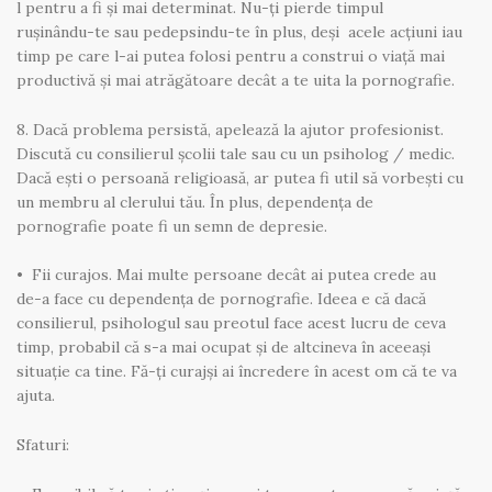
l pentru a fi și mai determinat. Nu-ți pierde timpul
rușinându-te sau pedepsindu-te în plus, deși acele acțiuni iau
timp pe care l-ai putea folosi pentru a construi o viață mai
productivă și mai atrăgătoare decât a te uita la pornografie.
8. Dacă problema persistă, apelează la ajutor profesionist.
Discută cu consilierul școlii tale sau cu un psiholog / medic.
Dacă ești o persoană religioasă, ar putea fi util să vorbești cu
un membru al clerului tău. În plus, dependența de
pornografie poate fi un semn de depresie.
• Fii curajos. Mai multe persoane decât ai putea crede au
de-a face cu dependența de pornografie. Ideea e că dacă
consilierul, psihologul sau preotul face acest lucru de ceva
timp, probabil că s-a mai ocupat și de altcineva în aceeași
situație ca tine. Fă-ți curajși ai încredere în acest om că te va
ajuta.
Sfaturi: