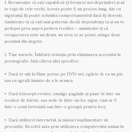
1. Recunoaște că ești capabil să-ți formezi noi deprinderi și să
te rupi de cele vechi. Acesta poate fi un proces lung, dar cu
siguranță îți poate schimba comportamentul dacă îți dorești.
Amintește-ți că ești mai puternic decât dependența ta și nu te
pedepsi prea aspru pentru recidive – amintește-ți că
recuperarea este un drum, nu ceva ce se poate atinge doar
pocnind din degete.
2. Taie sursele. Înlătură tentația prin eliminarea accesului la
pornografie. Iată câteva idei specifice:
• Dacă te uiți la filme porno pe DVD-uri, zgârie-le cu un pix
sau cu agrafă înainte de a le arunca.
• Dacă folosești reviste, smulge paginile și pune-le într-un
tocător de hârtie, sau arde-le (într-un loc sigur, cum ar fi
într-o zonă betonată sau într-o groapă pentru foc).
• Dacă utilizezi internetul, ia măsuri suplimentare de
precauție. Rezolvă asta prin utilizarea computerului numai în