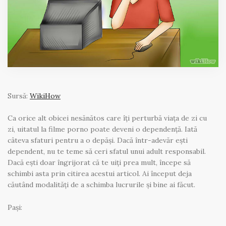
Sursă:
WikiHow
Ca orice alt obicei nesănătos care îți perturbă viața de zi cu
zi, uitatul la filme porno poate deveni o dependență. Iată
câteva sfaturi pentru a o depăși. Dacă într-adevăr ești
dependent, nu te teme să ceri sfatul unui adult responsabil.
Dacă ești doar îngrijorat că te uiți prea mult, începe să
schimbi asta prin citirea acestui articol. Ai început deja
căutând modalități de a schimba lucrurile și bine ai făcut.
Pași: