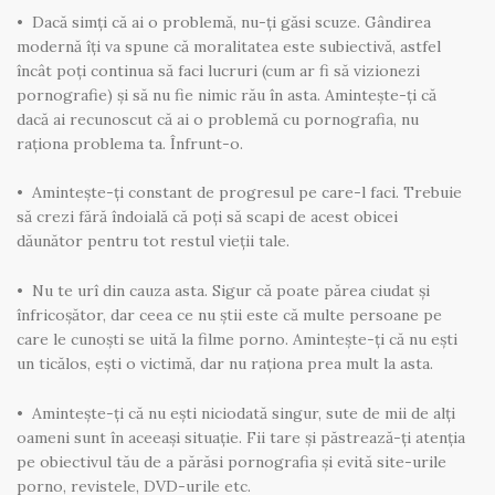
• Dacă simți că ai o problemă, nu-ți găsi scuze. Gândirea
modernă îți va spune că moralitatea este subiectivă, astfel
încât poți continua să faci lucruri (cum ar fi să vizionezi
pornografie) și să nu fie nimic rău în asta. Amintește-ți că
dacă ai recunoscut că ai o problemă cu pornografia, nu
raționa problema ta. Înfrunt-o.
• Amintește-ți constant de progresul pe care-l faci. Trebuie
să crezi fără îndoială că poți să scapi de acest obicei
dăunător pentru tot restul vieții tale.
• Nu te urî din cauza asta. Sigur că poate părea ciudat și
înfricoșător, dar ceea ce nu știi este că multe persoane pe
care le cunoști se uită la filme porno. Amintește-ți că nu ești
un ticălos, ești o victimă, dar nu raționa prea mult la asta.
• Amintește-ți că nu ești niciodată singur, sute de mii de alți
oameni sunt în aceeași situație. Fii tare și păstrează-ți atenția
pe obiectivul tău de a părăsi pornografia și evită site-urile
porno, revistele, DVD-urile etc.