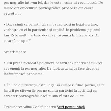
pornografie într-un fel, dar le este rușine să recunoască. De
multe ori obiceiurile pornografice prosperă din cauza
secretului.
• Dacă simți că părinții tăi sunt suspicioși în legătură tine,
vorbește cu ei în particular și explică-le problema și planul
tău. Este mult mai bine decât să răspunzi la întrebarea „Ai
ceva să ne spui?”
Avertismente
• Nu presa niciodată pe cineva pentru sex pentru că tu vrei
să renunți la pornografie. De fapt, asta nu va face decât să
înrăutățească problema.
• În unele jurisdicții, este ilegal să cumperi filme porno, să te
înscrii pe site-urile porno sau să participi la activități cu
caracter pornografic, dacă ai sub vârsta de 18 ani.
Traducere: Adina Codiță pentru
Știri pentru viață