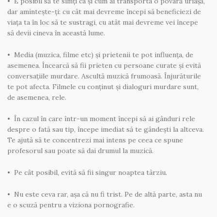
• E posibil să te simți ca și cum ai transporta o povară uriașă,
dar amintește-ți: cu cât mai devreme începi să beneficiezi de
viața ta în loc să te sustragi, cu atât mai devreme vei începe
să devii cineva în această lume.
• Media (muzica, filme etc) și prietenii te pot influența, de
asemenea. Încearcă să fii prieten cu persoane curate și evită
conversațiile murdare. Ascultă muzică frumoasă. Înjurăturile
te pot afecta. Filmele cu conținut și dialoguri murdare sunt,
de asemenea, rele.
• În cazul în care într-un moment începi să ai gânduri rele
despre o fată sau tip, începe imediat să te gândești la altceva.
Te ajută să te concentrezi mai intens pe ceea ce spune
profesorul sau poate să dai drumul la muzică.
• Pe cât posibil, evită să fii singur noaptea târziu.
• Nu este ceva rar, așa că nu fi trist. Pe de altă parte, asta nu
e o scuză pentru a viziona pornografie.