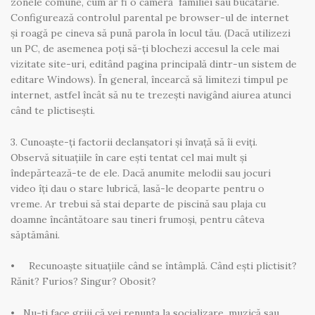
zonele comune, cum ar fi o cameră familiei sau bucătărie.
Configurează controlul parental pe browser-ul de internet
și roagă pe cineva să pună parola în locul tău. (Dacă utilizezi
un PC, de asemenea poți să-ți blochezi accesul la cele mai
vizitate site-uri, editând pagina principală dintr-un sistem de
editare Windows). În general, încearcă să limitezi timpul pe
internet, astfel încât să nu te trezești navigând aiurea atunci
când te plictisești.
3. Cunoaște-ți factorii declanșatori și învață să îi eviți.
Observă situațiile în care ești tentat cel mai mult și
îndepărtează-te de ele. Dacă anumite melodii sau jocuri
video îți dau o stare lubrică, lasă-le deoparte pentru o
vreme. Ar trebui să stai departe de piscină sau plaja cu
doamne încântătoare sau tineri frumoși, pentru câteva
săptămâni.
• Recunoaște situațiile când se întâmplă. Când ești plictisit?
Rănit? Furios? Singur? Obosit?
• Nu-ți face griji că vei renunța la socializare, muzică sau