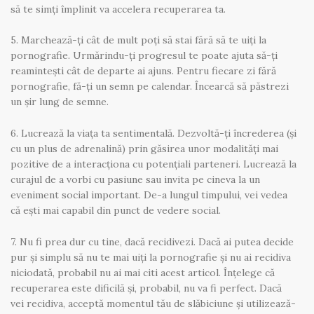
să te simți împlinit va accelera recuperarea ta.
5. Marchează-ți cât de mult poți să stai fără să te uiți la
pornografie. Urmărindu-ți progresul te poate ajuta să-ți
reamintești cât de departe ai ajuns. Pentru fiecare zi fără
pornografie, fă-ți un semn pe calendar. Încearcă să păstrezi
un șir lung de semne.
6. Lucrează la viața ta sentimentală. Dezvoltă-ți încrederea (și
cu un plus de adrenalină) prin găsirea unor modalități mai
pozitive de a interacționa cu potențiali parteneri. Lucrează la
curajul de a vorbi cu pasiune sau invita pe cineva la un
eveniment social important. De-a lungul timpului, vei vedea
că ești mai capabil din punct de vedere social.
7. Nu fi prea dur cu tine, dacă recidivezi. Dacă ai putea decide
pur și simplu să nu te mai uiți la pornografie și nu ai recidiva
niciodată, probabil nu ai mai citi acest articol. Înțelege că
recuperarea este dificilă și, probabil, nu va fi perfect. Dacă
vei recidiva, acceptă momentul tău de slăbiciune și utilizează-