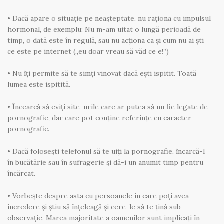
• Dacă apare o situație pe neașteptate, nu raționa cu impulsul
hormonal, de exemplu: Nu m-am uitat o lungă perioadă de
timp, o dată este în regulă, sau nu acționa ca și cum nu ai ști
ce este pe internet („eu doar vreau să văd ce e!”)
• Nu îți permite să te simți vinovat dacă ești ispitit. Toată
lumea este ispitită.
• Încearcă să eviți site-urile care ar putea să nu fie legate de
pornografie, dar care pot conține referințe cu caracter
pornografic.
• Dacă folosești telefonul să te uiți la pornografie, încarcă-l
în bucătărie sau în sufragerie și dă-i un anumit timp pentru
încărcat.
• Vorbește despre asta cu persoanele în care poți avea
încredere și știu să înțeleagă și cere-le să te țină sub
observație. Marea majoritate a oamenilor sunt implicați în