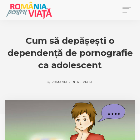
PRIMA PAGINĂ
BLOG
Cum să depășești o
DONEAZĂ
dependență de pornografie
EVENIMENTE
REVISTA PENTRU VIAȚĂ
ca adolescent
SEARCH
by
ROMANIA PENTRU VIATA