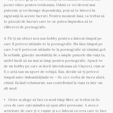
jocuri video pentru totdeauna. Odată ce vei deveni mai
puternic și vei învinge dependența, poți să te întorci în
siguranță la aceste lucruri. Pentru moment însă, va trebui să
te păzești de lucruri care te-ar putea împiedica să te
eliberezi de pornografie.
4. Fă-ți un obicei nou sau hobby pentru a înlocui timpul pe
care îl petreci uitându-te la pornografie. Nu lăsa timpul pe
care l-ai fi petrecut uitându-te la pornografie să rămână gol.
În schimb, găsește modalități de a umple pauzele din viața ta,
astfel încât să nu mai ai timp pentru pornografie. Apucă-te
de un hobby pe care ai dorit întotdeauna să-l încerci, cum ar
fi o artă sau un sport de echipă. Sau, decide să-ți petreci
timpul auto-îmbunătățindu-te – fie că e vorba de lucru afară,
citind, făcând voluntariat, sau contribuind la viața ta într-un
alt mod.
• Orice ai alege să faci cu noul timp liber, ar trebui să fie
ceva de care ești mândru să spui altei persoane. A avea o
activitate de care ți-e rușine și a o înlocui cu ceva care te face