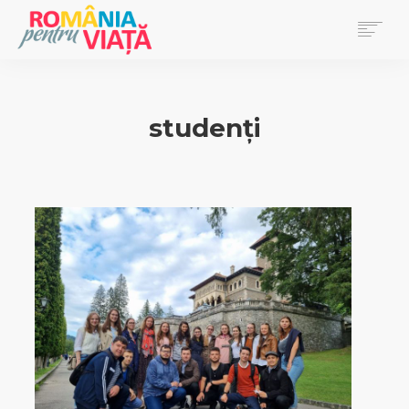
PRIMA PAGINĂ
BLOG
studenți
DONEAZĂ
EVENIMENTE
REVISTA PENTRU VIAȚĂ
SEARCH