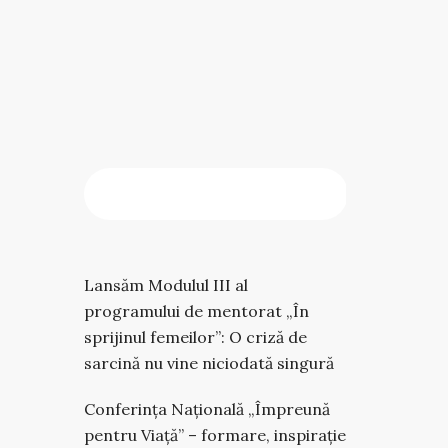
CAUTĂ
Caută
Lansăm Modulul III al
programului de mentorat „În
sprijinul femeilor”: O criză de
sarcină nu vine niciodată singură
Conferința Națională „Împreună
pentru Viață” – formare, inspirație