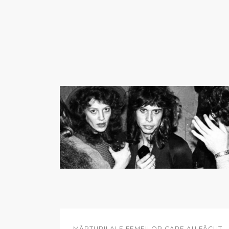
MĂRTURII ALE FEMEILOR CARE AU FĂCUT