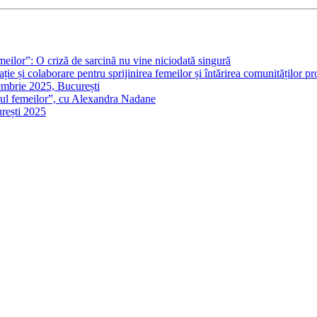
eilor”: O criză de sarcină nu vine niciodată singură
ie și colaborare pentru sprijinirea femeilor și întărirea comunităților 
embrie 2025, București
inul femeilor”, cu Alexandra Nadane
urești 2025