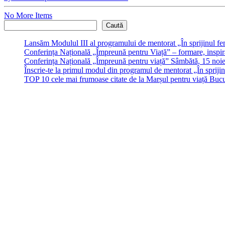
No More Items
Caută
Caută
Lansăm Modulul III al programului de mentorat „În sprijinul fem
Conferința Națională „Împreună pentru Viață” – formare, inspiraț
Conferința Națională „Împreună pentru viață” Sâmbătă, 15 noi
Înscrie-te la primul modul din programul de mentorat „În sprij
TOP 10 cele mai frumoase citate de la Marșul pentru viață Buc