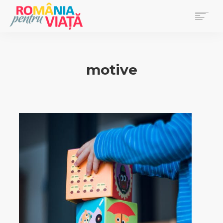
PRIMA PAGINĂ
BLOG
motive
DONEAZĂ
EVENIMENTE
REVISTA PENTRU VIAȚĂ
SEARCH