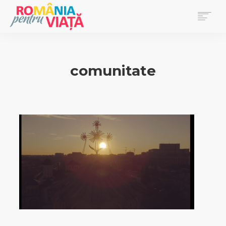
PRIMA PAGINĂ
BLOG
comunitate
DONEAZĂ
EVENIMENTE
REVISTA PENTRU VIAȚĂ
SEARCH