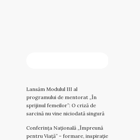
CAUTĂ
Caută
Lansăm Modulul III al
programului de mentorat „În
sprijinul femeilor”: O criză de
sarcină nu vine niciodată singură
Conferința Națională „Împreună
pentru Viață” – formare, inspirație